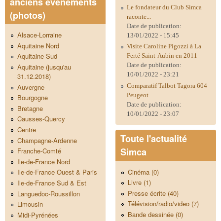
anciens évènements
Le fondateur du Club Simca
(photos)
raconte...
Date de publication:
Alsace-Lorraine
13/01/2022 - 15:45
Aquitaine Nord
Visite Caroline Pigozzi à La
Aquitaine Sud
Ferté Saint-Aubin en 2011
Date de publication:
Aquitaine (jusqu'au
10/01/2022 - 23:21
31.12.2018)
Comparatif Talbot Tagora 604
Auvergne
Peugeot
Bourgogne
Date de publication:
Bretagne
10/01/2022 - 23:07
Causses-Quercy
Centre
Toute l'actualité
Champagne-Ardenne
Simca
Franche-Comté
Ile-de-France Nord
Cinéma (0)
Ile-de-France Ouest & Paris
Livre (1)
Ile-de-France Sud & Est
Presse écrite (40)
Languedoc-Roussillon
Télévision/radio/video (7)
Limousin
Bande dessinée (0)
Midi-Pyrénées