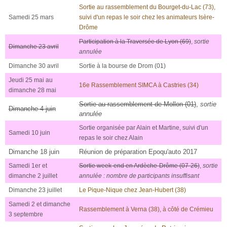
Sortie au rassemblement du Bourget-du-Lac (73),
Samedi 25 mars
suivi d'un repas le soir chez les animateurs Isère-
Drôme
Participation à la Traversée de Lyon (69)
,
sortie
Dimanche 23 avril
annulée
Dimanche 30 avril
Sortie à la bourse de Drom (01)
Jeudi 25 mai au
16e Rassemblement SIMCA à Castries (34)
dimanche 28 mai
Sortie au rassemblement de Mollon (01)
,
sortie
Dimanche 4 juin
annulée
Sortie organisée par Alain et Martine, suivi d'un
Samedi 10 juin
repas le soir chez Alain
Dimanche 18 juin
Réunion de préparation Epoqu'auto 2017
Samedi 1er et
Sortie week-end en Ardèche-Drôme (07-26)
,
sortie
dimanche 2 juillet
annulée : nombre de participants insuffisant
Dimanche 23 juillet
Le Pique-Nique chez Jean-Hubert (38)
Samedi 2 et dimanche
Rassemblement à Verna (38), à côté de Crémieu
3 septembre