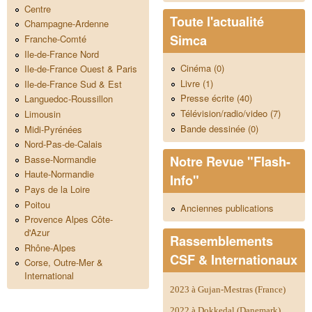
Centre
Toute l'actualité
Champagne-Ardenne
Simca
Franche-Comté
Ile-de-France Nord
Cinéma (0)
Ile-de-France Ouest & Paris
Livre (1)
Ile-de-France Sud & Est
Presse écrite (40)
Languedoc-Roussillon
Télévision/radio/video (7)
Limousin
Bande dessinée (0)
Midi-Pyrénées
Nord-Pas-de-Calais
Notre Revue "Flash-
Basse-Normandie
Haute-Normandie
Info"
Pays de la Loire
Poitou
Anciennes publications
Provence Alpes Côte-
d'Azur
Rassemblements
Rhône-Alpes
CSF & Internationaux
Corse, Outre-Mer &
International
2023 à Gujan-Mestras (France)
2022 à Dokkedal (Danemark)