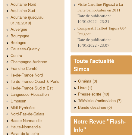
Aquitaine Nord
Visite Caroline Pigozzi à La
Aquitaine Sud
Ferté Saint-Aubin en 2011
Date de publication:
Aquitaine (jusqu'au
10/01/2022 - 23:21
31.12.2018)
Comparatif Talbot Tagora 604
Auvergne
Peugeot
Bourgogne
Date de publication:
Bretagne
10/01/2022 - 23:07
Causses-Quercy
Centre
Toute l'actualité
Champagne-Ardenne
Simca
Franche-Comté
Ile-de-France Nord
Cinéma (0)
Ile-de-France Ouest & Paris
Livre (1)
Ile-de-France Sud & Est
Presse écrite (40)
Languedoc-Roussillon
Télévision/radio/video (7)
Limousin
Bande dessinée (0)
Midi-Pyrénées
Nord-Pas-de-Calais
Notre Revue "Flash-
Basse-Normandie
Haute-Normandie
Info"
Pays de la Loire