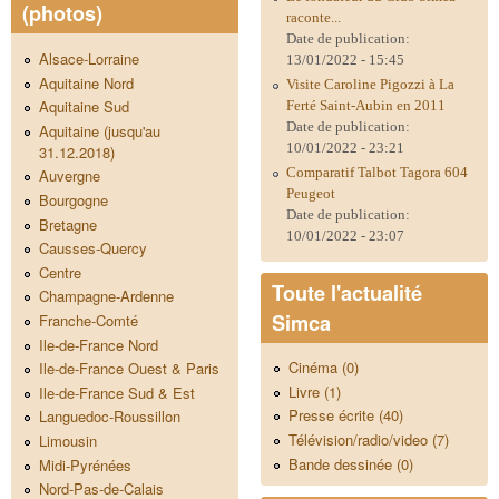
(photos)
raconte...
Date de publication:
Alsace-Lorraine
13/01/2022 - 15:45
Aquitaine Nord
Visite Caroline Pigozzi à La
Aquitaine Sud
Ferté Saint-Aubin en 2011
Date de publication:
Aquitaine (jusqu'au
10/01/2022 - 23:21
31.12.2018)
Comparatif Talbot Tagora 604
Auvergne
Peugeot
Bourgogne
Date de publication:
Bretagne
10/01/2022 - 23:07
Causses-Quercy
Centre
Toute l'actualité
Champagne-Ardenne
Simca
Franche-Comté
Ile-de-France Nord
Cinéma (0)
Ile-de-France Ouest & Paris
Livre (1)
Ile-de-France Sud & Est
Presse écrite (40)
Languedoc-Roussillon
Télévision/radio/video (7)
Limousin
Bande dessinée (0)
Midi-Pyrénées
Nord-Pas-de-Calais