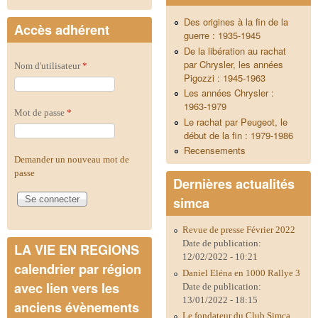
Des origines à la fin de la
Accès adhérent
guerre : 1935-1945
De la libération au rachat
par Chrysler, les années
Nom d'utilisateur
*
Pigozzi : 1945-1963
Les années Chrysler :
1963-1979
Mot de passe
*
Le rachat par Peugeot, le
début de la fin : 1979-1986
Recensements
Demander un nouveau mot de
passe
Dernières actualités
simca
Revue de presse Février 2022
Date de publication:
LA VIE EN REGIONS
12/02/2022 - 10:21
calendrier par région
Daniel Eléna en 1000 Rallye 3
avec lien vers les
Date de publication:
13/01/2022 - 18:15
anciens évènements
Le fondateur du Club Simca