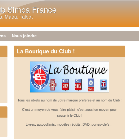
Aller au contenu principal
ub Simca France
, Matra, Talbot
ens
Nous joindre
La Boutique du Club !
Tous les objets au nom de votre marque préférée et au nom du Club !
C'est un moyen de vous faire plaisir, c'est aussi un moyen pour
soutenir le Club !
Livres, autocollants, modèles réduits, DVD, portes-clefs...