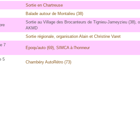
Sortie
en Chartreuse
Balade autour de Montalieu (38)
Sortie
au Village des Brocanteurs de Tignieu-Jameyzieu (38), o
bre
AKMD
Sortie régionale, organisation Alain et Christine Varet
e 7
Epoqu'auto (69), SIMCA à l'honneur
e 5
Chambéry AutoRétro (73)