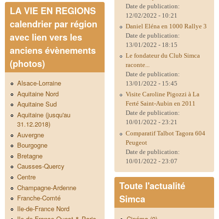
Date de publication:
LA VIE EN REGIONS
12/02/2022 - 10:21
calendrier par région
Daniel Eléna en 1000 Rallye 3
avec lien vers les
Date de publication:
13/01/2022 - 18:15
anciens évènements
Le fondateur du Club Simca
(photos)
raconte...
Date de publication:
Alsace-Lorraine
13/01/2022 - 15:45
Aquitaine Nord
Visite Caroline Pigozzi à La
Aquitaine Sud
Ferté Saint-Aubin en 2011
Date de publication:
Aquitaine (jusqu'au
10/01/2022 - 23:21
31.12.2018)
Comparatif Talbot Tagora 604
Auvergne
Peugeot
Bourgogne
Date de publication:
Bretagne
10/01/2022 - 23:07
Causses-Quercy
Centre
Toute l'actualité
Champagne-Ardenne
Simca
Franche-Comté
Ile-de-France Nord
Cinéma (0)
Ile-de-France Ouest & Paris