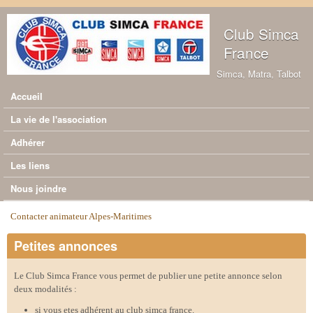
Aller au contenu principal
Club Simca
France
Simca, Matra, Talbot
Accueil
Menu principal
La vie de l'association
Adhérer
Les liens
Nous joindre
Contacter animateur Alpes-Maritimes
Vous êtes ici
Petites annonces
Le Club Simca France vous permet de publier une petite annonce selon
deux modalités :
si vous etes adhérent au club simca france.