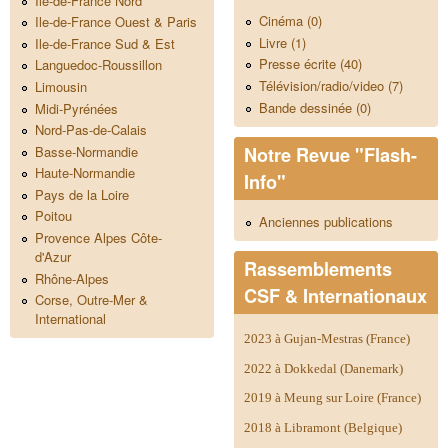
Ile-de-France Nord
Cinéma (0)
Ile-de-France Ouest & Paris
Livre (1)
Ile-de-France Sud & Est
Presse écrite (40)
Languedoc-Roussillon
Télévision/radio/video (7)
Limousin
Bande dessinée (0)
Midi-Pyrénées
Nord-Pas-de-Calais
Notre Revue "Flash-
Basse-Normandie
Haute-Normandie
Info"
Pays de la Loire
Poitou
Anciennes publications
Provence Alpes Côte-
d'Azur
Rassemblements
Rhône-Alpes
CSF & Internationaux
Corse, Outre-Mer &
International
2023 à Gujan-Mestras (France)
2022 à Dokkedal (Danemark)
2019 à Meung sur Loire (France)
2018 à Libramont (Belgique)