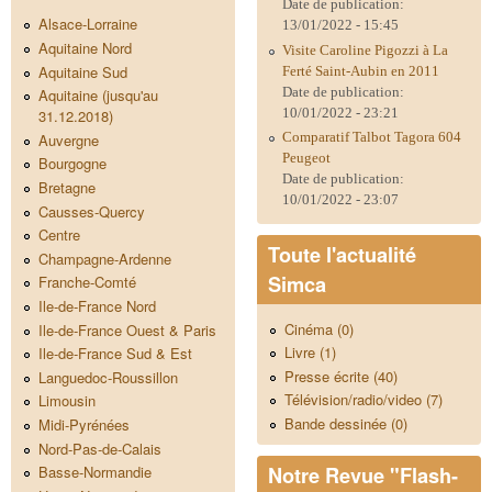
Date de publication:
Alsace-Lorraine
13/01/2022 - 15:45
Aquitaine Nord
Visite Caroline Pigozzi à La
Aquitaine Sud
Ferté Saint-Aubin en 2011
Date de publication:
Aquitaine (jusqu'au
10/01/2022 - 23:21
31.12.2018)
Comparatif Talbot Tagora 604
Auvergne
Peugeot
Bourgogne
Date de publication:
Bretagne
10/01/2022 - 23:07
Causses-Quercy
Centre
Toute l'actualité
Champagne-Ardenne
Simca
Franche-Comté
Ile-de-France Nord
Cinéma (0)
Ile-de-France Ouest & Paris
Livre (1)
Ile-de-France Sud & Est
Presse écrite (40)
Languedoc-Roussillon
Télévision/radio/video (7)
Limousin
Bande dessinée (0)
Midi-Pyrénées
Nord-Pas-de-Calais
Notre Revue "Flash-
Basse-Normandie