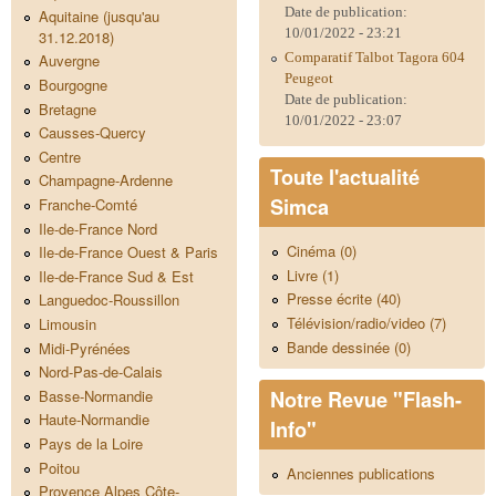
Date de publication:
Aquitaine (jusqu'au
10/01/2022 - 23:21
31.12.2018)
Comparatif Talbot Tagora 604
Auvergne
Peugeot
Bourgogne
Date de publication:
Bretagne
10/01/2022 - 23:07
Causses-Quercy
Centre
Toute l'actualité
Champagne-Ardenne
Simca
Franche-Comté
Ile-de-France Nord
Cinéma (0)
Ile-de-France Ouest & Paris
Livre (1)
Ile-de-France Sud & Est
Presse écrite (40)
Languedoc-Roussillon
Télévision/radio/video (7)
Limousin
Bande dessinée (0)
Midi-Pyrénées
Nord-Pas-de-Calais
Notre Revue "Flash-
Basse-Normandie
Haute-Normandie
Info"
Pays de la Loire
Poitou
Anciennes publications
Provence Alpes Côte-