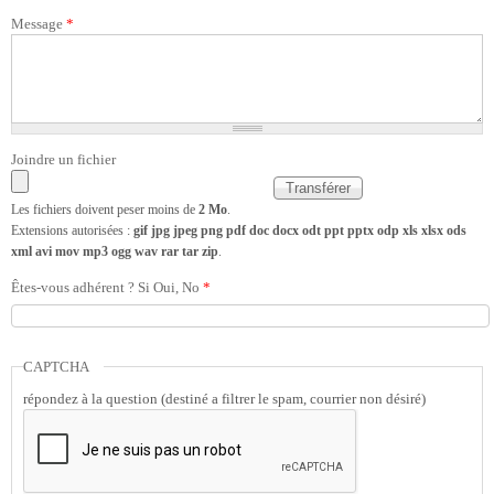
Message
*
Joindre un fichier
Les fichiers doivent peser moins de
2 Mo
.
Extensions autorisées :
gif jpg jpeg png pdf doc docx odt ppt pptx odp xls xlsx ods
xml avi mov mp3 ogg wav rar tar zip
.
Êtes-vous adhérent ? Si Oui, No
*
CAPTCHA
répondez à la question (destiné a filtrer le spam, courrier non désiré)