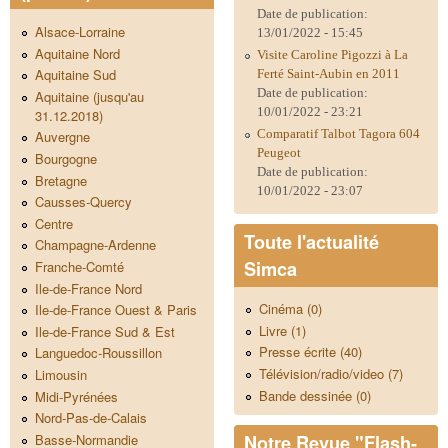
Date de publication:
Alsace-Lorraine
13/01/2022 - 15:45
Aquitaine Nord
Visite Caroline Pigozzi à La
Aquitaine Sud
Ferté Saint-Aubin en 2011
Date de publication:
Aquitaine (jusqu'au
10/01/2022 - 23:21
31.12.2018)
Comparatif Talbot Tagora 604
Auvergne
Peugeot
Bourgogne
Date de publication:
Bretagne
10/01/2022 - 23:07
Causses-Quercy
Centre
Toute l'actualité
Champagne-Ardenne
Simca
Franche-Comté
Ile-de-France Nord
Cinéma (0)
Ile-de-France Ouest & Paris
Livre (1)
Ile-de-France Sud & Est
Presse écrite (40)
Languedoc-Roussillon
Télévision/radio/video (7)
Limousin
Bande dessinée (0)
Midi-Pyrénées
Nord-Pas-de-Calais
Notre Revue "Flash-
Basse-Normandie