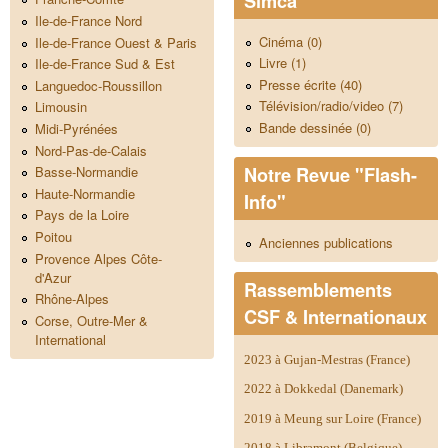
Simca
Ile-de-France Nord
Cinéma (0)
Ile-de-France Ouest & Paris
Livre (1)
Ile-de-France Sud & Est
Presse écrite (40)
Languedoc-Roussillon
Télévision/radio/video (7)
Limousin
Bande dessinée (0)
Midi-Pyrénées
Nord-Pas-de-Calais
Notre Revue "Flash-
Basse-Normandie
Haute-Normandie
Info"
Pays de la Loire
Poitou
Anciennes publications
Provence Alpes Côte-
d'Azur
Rassemblements
Rhône-Alpes
CSF & Internationaux
Corse, Outre-Mer &
International
2023 à Gujan-Mestras (France)
2022 à Dokkedal (Danemark)
2019 à Meung sur Loire (France)
2018 à Libramont (Belgique)