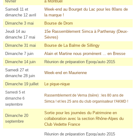
février
à Montluel
Samedi 11 et
Week-end au Bourget du Lac pour les 80ans de
dimanche 12 avril
la marque !
Dimanche 3 mai
Bourse de Drom
Jeudi 14 au
15e Rassemblement Simca à Parthenay (Deux-
dimanche 17 mai
Sèvres)
Dimanche 31 mai
Bourse de La Balme de Sillingy
Dimanche 7 juin
Alain et Martine nous promènent ... en Bresse
Dimanche 14 juin
Réunion de préparation Epoqu'auto 2015
Samedi 27 et
Week-end en Maurienne
dimanche 28 juin
Dimanche 19 juillet
Le
pique-nique
Samedi 5 et
Rassemblement de Verna (Isère) : les 80 ans de
dimanche 6
Simca ! et les 25 ans du club organisateur l'AKMD !
septembre
Sortie pour les journées du Patrimoine en
Dimanche 20
collaboration avec la section Rhône-Alpes du
septembre
Club Vedette France
Réunion de préparation Epoqu'auto 2015