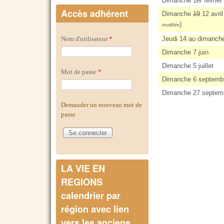
Dimanche 1er février
Accès adhérent
Dimanche
19
12 avril
)
modifiée
Nom d'utilisateur
*
Jeudi 14 au dimanch
Dimanche 7 juin
Dimanche 5 juillet
Mot de passe
*
Dimanche 6 septemb
Dimanche 27 septem
Demander un nouveau mot de
passe
LA VIE EN
REGIONS
calendrier par
région avec lien
vers les anciens