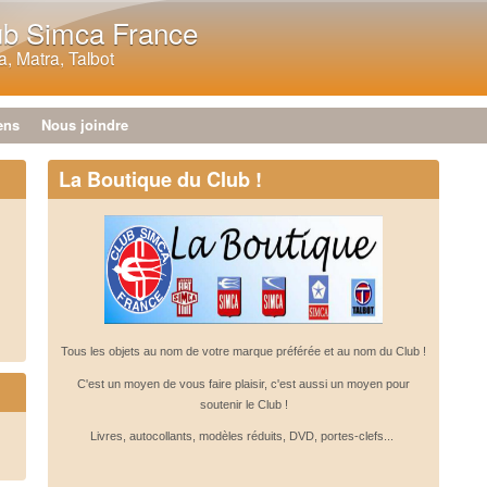
Aller au contenu principal
ub Simca France
, Matra, Talbot
ens
Nous joindre
La Boutique du Club !
Tous les objets au nom de votre marque préférée et au nom du Club !
C'est un moyen de vous faire plaisir, c'est aussi un moyen pour
soutenir le Club !
Livres, autocollants, modèles réduits, DVD, portes-clefs...