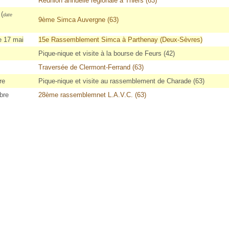
Réunion annuelle régionale à Thiers (63)
 (
date
9ème Simca Auvergne (63)
e 17 mai
15e Rassemblement Simca à Parthenay (Deux-Sèvres)
Pique-nique et visite à la bourse de Feurs (42)
Traversée de Clermont-Ferrand (63)
re
Pique-nique et visite au rassemblement de Charade (63)
bre
28ème rassemblemnet L.A.V.C. (63)