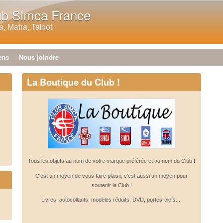
Aller au contenu principal
ub Simca France
, Matra, Talbot
ens
Nous joindre
La Boutique du Club !
Tous les objets au nom de votre marque préférée et au nom du Club !
C'est un moyen de vous faire plaisir, c'est aussi un moyen pour
soutenir le Club !
Livres, autocollants, modèles réduits, DVD, portes-clefs...