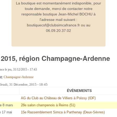
La boutique est momentanément indisponible, pour
toute demande, merci de contacter notre
responsable boutique Jean-Michel BOCHU à
l'adresse mail suivant :
boutiquecsf@clubsimcafrance.fr ou au
06.09.20.37.02
r 2015, région Champagne-Ardenne
ance
le
jeu, 31/12/2015 - 17:43
nt:
Champagne-Ardenne
:
Jeudi, 31 Décembre, 2015 - 18:45
ÉVÈNEMENTS
AG du Club au Château de Villiers à Poissy (IDF)
e 8 mars
28e salon champenois à Reims (51)
e 17 mai
15e Rassemblement Simca à Parthenay (Deux-Sèvres)