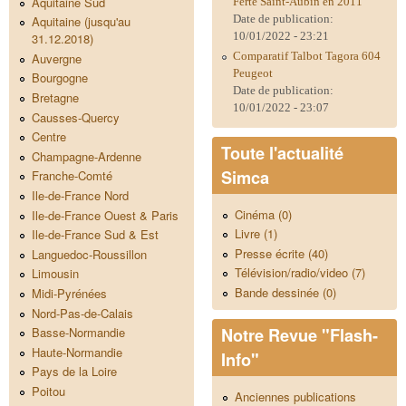
Aquitaine Sud
Ferté Saint-Aubin en 2011
Date de publication:
Aquitaine (jusqu'au
10/01/2022 - 23:21
31.12.2018)
Comparatif Talbot Tagora 604
Auvergne
Peugeot
Bourgogne
Date de publication:
Bretagne
10/01/2022 - 23:07
Causses-Quercy
Centre
Toute l'actualité
Champagne-Ardenne
Simca
Franche-Comté
Ile-de-France Nord
Cinéma (0)
Ile-de-France Ouest & Paris
Livre (1)
Ile-de-France Sud & Est
Presse écrite (40)
Languedoc-Roussillon
Télévision/radio/video (7)
Limousin
Bande dessinée (0)
Midi-Pyrénées
Nord-Pas-de-Calais
Notre Revue "Flash-
Basse-Normandie
Haute-Normandie
Info"
Pays de la Loire
Poitou
Anciennes publications