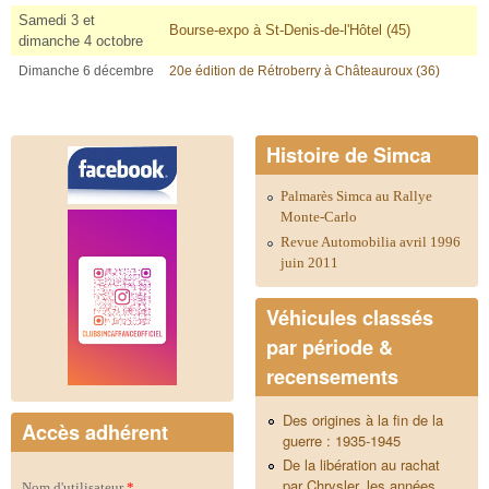
Samedi 3 et
Bourse-expo à St-Denis-de-l'Hôtel (45)
dimanche 4 octobre
Dimanche 6 décembre
20e édition de Rétroberry à Châteauroux (36)
Histoire de Simca
Palmarès Simca au Rallye
Monte-Carlo
Revue Automobilia avril 1996
juin 2011
Véhicules classés
par période &
recensements
Des origines à la fin de la
Accès adhérent
guerre : 1935-1945
De la libération au rachat
par Chrysler, les années
Nom d'utilisateur
*