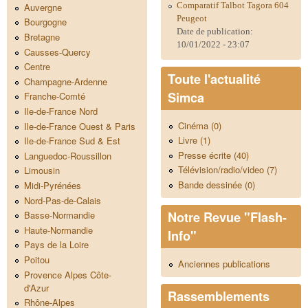
Comparatif Talbot Tagora 604
Auvergne
Peugeot
Bourgogne
Date de publication:
Bretagne
10/01/2022 - 23:07
Causses-Quercy
Centre
Toute l'actualité
Champagne-Ardenne
Simca
Franche-Comté
Ile-de-France Nord
Cinéma (0)
Ile-de-France Ouest & Paris
Livre (1)
Ile-de-France Sud & Est
Presse écrite (40)
Languedoc-Roussillon
Télévision/radio/video (7)
Limousin
Bande dessinée (0)
Midi-Pyrénées
Nord-Pas-de-Calais
Notre Revue "Flash-
Basse-Normandie
Haute-Normandie
Info"
Pays de la Loire
Poitou
Anciennes publications
Provence Alpes Côte-
d'Azur
Rassemblements
Rhône-Alpes