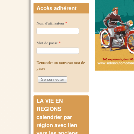
Accès adhérent
Nom d'utilisateur
*
Mot de passe
*
Demander un nouveau mot de
passe
Nous y
LA VIE EN
REGIONS
calendrier par
région avec lien
vers les anciens