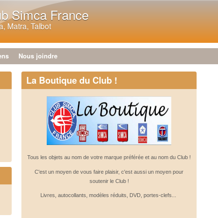
Aller au contenu principal
ub Simca France
, Matra, Talbot
ens
Nous joindre
La Boutique du Club !
Tous les objets au nom de votre marque préférée et au nom du Club !
C'est un moyen de vous faire plaisir, c'est aussi un moyen pour
soutenir le Club !
Livres, autocollants, modèles réduits, DVD, portes-clefs...