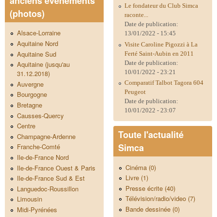
anciens évènements
Le fondateur du Club Simca
(photos)
raconte...
Date de publication:
Alsace-Lorraine
13/01/2022 - 15:45
Aquitaine Nord
Visite Caroline Pigozzi à La
Aquitaine Sud
Ferté Saint-Aubin en 2011
Date de publication:
Aquitaine (jusqu'au
10/01/2022 - 23:21
31.12.2018)
Comparatif Talbot Tagora 604
Auvergne
Peugeot
Bourgogne
Date de publication:
Bretagne
10/01/2022 - 23:07
Causses-Quercy
Centre
Toute l'actualité
Champagne-Ardenne
Simca
Franche-Comté
Ile-de-France Nord
Cinéma (0)
Ile-de-France Ouest & Paris
Livre (1)
Ile-de-France Sud & Est
Presse écrite (40)
Languedoc-Roussillon
Télévision/radio/video (7)
Limousin
Bande dessinée (0)
Midi-Pyrénées