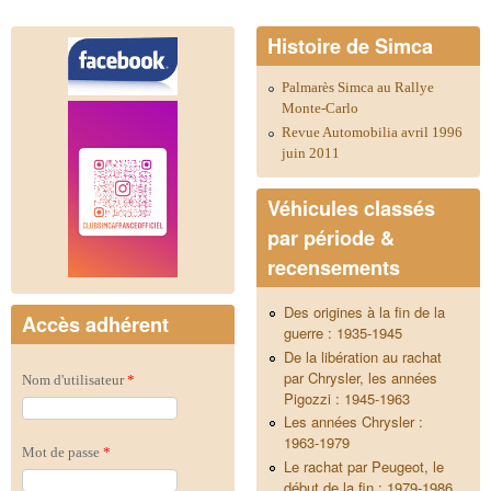
Histoire de Simca
Palmarès Simca au Rallye
Monte-Carlo
Revue Automobilia avril 1996
juin 2011
Véhicules classés
par période &
recensements
Des origines à la fin de la
Accès adhérent
guerre : 1935-1945
De la libération au rachat
par Chrysler, les années
Nom d'utilisateur
*
Pigozzi : 1945-1963
Les années Chrysler :
1963-1979
Mot de passe
*
Le rachat par Peugeot, le
début de la fin : 1979-1986