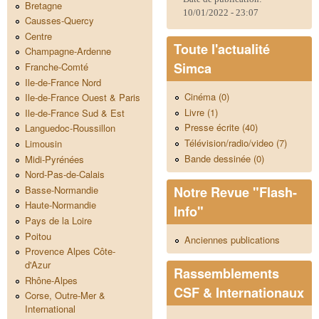
Bretagne
10/01/2022 - 23:07
Causses-Quercy
Centre
Toute l'actualité
Champagne-Ardenne
Simca
Franche-Comté
Ile-de-France Nord
Cinéma (0)
Ile-de-France Ouest & Paris
Livre (1)
Ile-de-France Sud & Est
Presse écrite (40)
Languedoc-Roussillon
Télévision/radio/video (7)
Limousin
Bande dessinée (0)
Midi-Pyrénées
Nord-Pas-de-Calais
Notre Revue "Flash-
Basse-Normandie
Haute-Normandie
Info"
Pays de la Loire
Poitou
Anciennes publications
Provence Alpes Côte-
d'Azur
Rassemblements
Rhône-Alpes
CSF & Internationaux
Corse, Outre-Mer &
International