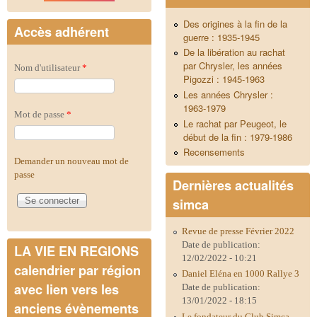
Des origines à la fin de la
Accès adhérent
guerre : 1935-1945
De la libération au rachat
par Chrysler, les années
Nom d'utilisateur
*
Pigozzi : 1945-1963
Les années Chrysler :
1963-1979
Mot de passe
*
Le rachat par Peugeot, le
début de la fin : 1979-1986
Recensements
Demander un nouveau mot de
passe
Dernières actualités
simca
Revue de presse Février 2022
Date de publication:
LA VIE EN REGIONS
12/02/2022 - 10:21
calendrier par région
Daniel Eléna en 1000 Rallye 3
avec lien vers les
Date de publication:
13/01/2022 - 18:15
anciens évènements
Le fondateur du Club Simca