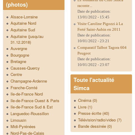
(photos)
raconte...
Date de publication:
Alsace-Lorraine
13/01/2022 - 15:45
Aquitaine Nord
Visite Caroline Pigozzi à La
Aquitaine Sud
Ferté Saint-Aubin en 2011
Date de publication:
Aquitaine (jusqu'au
10/01/2022 - 23:21
31.12.2018)
Comparatif Talbot Tagora 604
Auvergne
Peugeot
Bourgogne
Date de publication:
Bretagne
10/01/2022 - 23:07
Causses-Quercy
Centre
Toute l'actualité
Champagne-Ardenne
Simca
Franche-Comté
Ile-de-France Nord
Cinéma (0)
Ile-de-France Ouest & Paris
Livre (1)
Ile-de-France Sud & Est
Presse écrite (40)
Languedoc-Roussillon
Télévision/radio/video (7)
Limousin
Bande dessinée (0)
Midi-Pyrénées
Nord-Pas-de-Calais