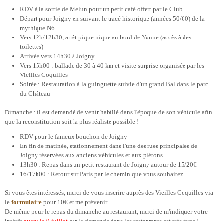
RDV à la sortie de Melun pour un petit café offert par le Club
Départ pour Joigny en suivant le tracé historique (années 50/60) de la
mythique N6.
Vers 12h/12h30, arrêt pique nique au bord de Yonne (accès à des
toilettes)
Arrivée vers 14h30 à Joigny
Vers 15h00 : ballade de 30 à 40 km et visite surprise organisée par les
Vieilles Coquilles
Soirée : Restauration à la guinguette suivie d'un grand Bal dans le parc
du Château
Dimanche : il est demandé de venir habillé dans l'époque de son véhicule afin
que la reconstitution soit la plus réaliste possible !
RDV pour le fameux bouchon de Joigny
En fin de matinée, stationnement dans l'une des rues principales de
Joigny réservées aux anciens véhicules et aux piétons.
13h30 : Repas dans un petit restaurant de Joigny autour de 15/20€
16/17h00 : Retour sur Paris par le chemin que vous souhaitez
Si vous êtes intéressés, merci de vous inscrire auprès des Vieilles Coquilles via
le
formulaire
pour 10€ et me prévenir.
De même pour le repas du dimanche au restaurant, merci de m'indiquer votre
intérêt
avant le 9 juillet
car la demande dans les restaurants est très forte !