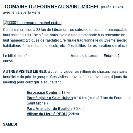
DOMAINE DU FOURNEAU SAINT-MICHEL
-
(durée +/- 4h)
avec le trajet et la visite
Ce domaine, situé à 23 km de Libramont, où subsiste encore un remarquable
haut-fourneau du 18e siècle, vous invite à une promenade à la rencontre de
huit hameaux typiques de l'architecture rurale traditionnelle du 19ème siècle:
habitations, ferme, chapelle, école, etc. Possibilités de restauration sur place.
Le billet d'entrée
Adultes 4 euros Enfants 2
euros
AUTRES VISITES LIBRES
, à titre individuel, au rythme de chacun, mais sans
bénéficier du prix de groupe. Ces visites peuvent êtres prévues les 4 jours du
meeting pour ceux qui le souhaitent.
Eurospace Center
à 17 km
Parc à gibier à Saint Hubert
à 16 km (mais à 7 km du Fourneau
Saint Michel)
Parc Animalier de Bouillon
(30 km)
Village du Livre à REDU
(22km)
SAMEDI