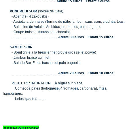
..................................................
Adulte 15 euros Enfant 7 euros
VENDREDI SOIR
(soirée de Gala)
- Apéritif (+ 4 zakouskis)
- Assiette ardennaise (Terrine de pâté, jambon, saucisson, crudités, toast
- Ballottine de Volaille Archiduc, croquettes, pain baguette
- Coupe fraise et mousse au chocolat
....................................................
Adulte 30 euros Enfant 15 euros
SAMEDI SOIR
- Bœuf grillé à la brésilienne( croûte gros sel et poivre)
- Jambon braisé au miel
- Salade Bar, Frites fraîches et pain baguette
....................................................
Adulte 20 euros Enfant 10 euros
PETITE RESTAURATION à régler sur place
Cornet de pâtes (bolognèse, 4 fromages, carbonara), frites,
hamburgers,
tartes, gaufres ……
ANIMATIONS