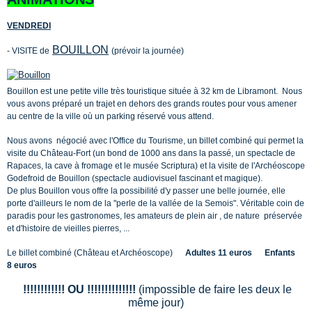
VENDREDI
BOUILLON
- VISITE de
(prévoir la journée)
Bouillon est une petite ville très touristique située à 32 km de Libramont. Nous
vous avons préparé un trajet en dehors des grands routes pour vous amener
au centre de la ville où un parking réservé vous attend.
Nous avons négocié avec l'Office du Tourisme, un billet combiné qui permet la
visite du Château-Fort (un bond de 1000 ans dans la passé, un spectacle de
Rapaces, la cave à fromage et le musée Scriptura) et la visite de l'Archéoscope
Godefroid de Bouillon (spectacle audiovisuel fascinant et magique).
De plus Bouillon vous offre la possibilité d'y passer une belle journée, elle
porte d'ailleurs le nom de la "perle de la vallée de la Semois". Véritable coin de
paradis pour les gastronomes, les amateurs de plein air , de nature préservée
et d'histoire de vieilles pierres, ...
Le billet combiné (Château et Archéoscope)
Adultes 11 euros Enfants
8 euros
!!!!!!!!!!!! OU !!!!!!!!!!!!!!
(impossible de faire les deux le
même jour)