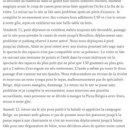
la descente au flambeau dans le grand hall toutes lumières éteintes, moment
magique avant le coup de canon pour nous faire apprécier l'écho à la fin de la
visite. Le retour sur le site se fait sans problème après un plein d'essence. Je
complète le recensement avec des voitures hors adhérents CSF et c'est le retour
à notre gîte, repas en extérieur sur une belle table en bois.
Vendredi 11, petit déjeuner en extérieur, météo toujours très favorable, passage
sur le site pour prendre le carnet de route jusqu'à Bouillon, déplacement sans
problème et parking réservé à notre arrivé. Nous nous déplaçons à pied
jusqu'au château, Alain ne peut entrer avec son toutou pourtant très sage mais
le spectacle des rapaces n'est pas compatible avec sa présence. La visite se fait
en suivant une trentaine de points et l'arrêt dans la cours intérieure où le
spectacle des rapaces du plus petit qui ne pèse que 150 grammes au plus gros
qui a 2 mètres d'envergure est très intéressant. Claude a même pu tester le doux
passage d'un vautour sur ses épaules. Nous redescendons au niveau de la rivière
et trouvons un resto sympa pour le repas, malheureusement pas de spécialités
Belge, déjà toutes mangées, dommage. Le retour sur le site se passe sans
problème et je complète le recensement, nous trouvons une pizzéria
accueillante, mais personne ne se décide à manger la Pizza Belgica avec frites,
retour à notre gîte.
Samedi 12, retour sur le site pour partir à la balade et apprécier la campagne
Belge, un premier arrêt gâteau et jus de pomme nous fait patienter jusqu'à la
pause repas à une charcuterie et c'est un nouveau déplacement jusqu'à Sainte
Ode pour une dégustation de bière, nous décidons alors de quitter notre carnet