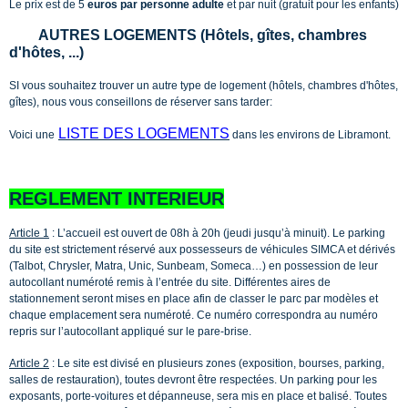
Le prix est de 5
euros par personne adulte
et par nuit (gratuit pour les enfants)
AUTRES LOGEMENTS (Hôtels, gîtes, chambres
d'hôtes, ...)
SI vous souhaitez trouver un autre type de logement (hôtels, chambres d'hôtes,
gîtes), nous vous conseillons de réserver sans tarder:
LISTE DES LOGEMENTS
Voici une
dans les environs de Libramont.
REGLEMENT INTERIEUR
Article 1
: L’accueil est ouvert de 08h à 20h (jeudi jusqu’à minuit). Le parking
du site est strictement réservé aux possesseurs de véhicules SIMCA et dérivés
(Talbot, Chrysler, Matra, Unic, Sunbeam, Someca…) en possession de leur
autocollant numéroté remis à l’entrée du site. Différentes aires de
stationnement seront mises en place afin de classer le parc par modèles et
chaque emplacement sera numéroté. Ce numéro correspondra au numéro
repris sur l’autocollant appliqué sur le pare-brise.
Article 2
: Le site est divisé en plusieurs zones (exposition, bourses, parking,
salles de restauration), toutes devront être respectées. Un parking pour les
exposants, porte-voitures et dépanneuse, sera mis en place et balisé. Toutes