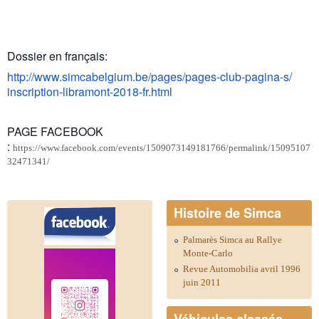
Dossier en français:
http://www.simcabelgium.be/
pages/pages-club-pagina-s/
inscription-libramont-2018-fr.
html
PAGE FACEBOOK
:
https://www.facebook.com/events/1509073149181766/permalink/15095107
32471341/
Histoire de Simca
Palmarès Simca au Rallye
Monte-Carlo
Revue Automobilia avril 1996
juin 2011
Véhicules classés