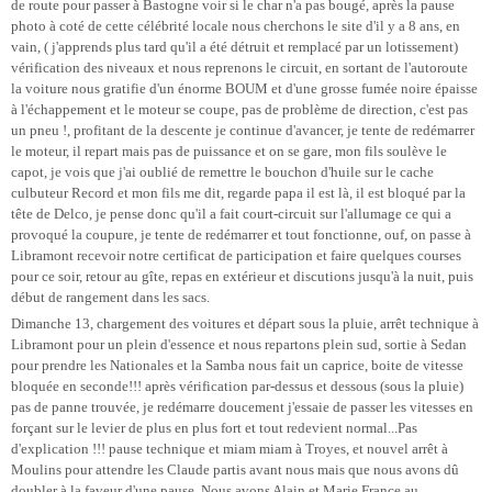
de route pour passer à Bastogne voir si le char n'a pas bougé, après la pause
photo à coté de cette célébrité locale nous cherchons le site d'il y a 8 ans, en
vain, ( j'apprends plus tard qu'il a été détruit et remplacé par un lotissement)
vérification des niveaux et nous reprenons le circuit, en sortant de l'autoroute
la voiture nous gratifie d'un énorme BOUM et d'une grosse fumée noire épaisse
à l'échappement et le moteur se coupe, pas de problème de direction, c'est pas
un pneu !, profitant de la descente je continue d'avancer, je tente de redémarrer
le moteur, il repart mais pas de puissance et on se gare, mon fils soulève le
capot, je vois que j'ai oublié de remettre le bouchon d'huile sur le cache
culbuteur Record et mon fils me dit, regarde papa il est là, il est bloqué par la
tête de Delco, je pense donc qu'il a fait court-circuit sur l'allumage ce qui a
provoqué la coupure, je tente de redémarrer et tout fonctionne, ouf, on passe à
Libramont recevoir notre certificat de participation et faire quelques courses
pour ce soir, retour au gîte, repas en extérieur et discutions jusqu'à la nuit, puis
début de rangement dans les sacs.
Dimanche 13, chargement des voitures et départ sous la pluie, arrêt technique à
Libramont pour un plein d'essence et nous repartons plein sud, sortie à Sedan
pour prendre les Nationales et la Samba nous fait un caprice, boite de vitesse
bloquée en seconde!!! après vérification par-dessus et dessous (sous la pluie)
pas de panne trouvée, je redémarre doucement j'essaie de passer les vitesses en
forçant sur le levier de plus en plus fort et tout redevient normal...Pas
d'explication !!! pause technique et miam miam à Troyes, et nouvel arrêt à
Moulins pour attendre les Claude partis avant nous mais que nous avons dû
doubler à la faveur d'une pause. Nous avons Alain et Marie France au