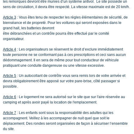
les remorques devront être munies d’un système antivol. Le site possède un
sens de circulation, il devra être respecté. La vitesse maximale est de 20 km/h.
Article 3
: Vous êtes tenu de respecter les règles élémentaires de sécurité, de
bienséance et de propreté. Pour les voitures qui seront exposées dans le
grand hall, les batteries devront
être débranchées et un contrôle pourra être effectué par le comité
organisateur.
Article 4
: Les organisateurs se réservent le droit d’exclure immédiatement
toute personne ne se conformant pas à ces prescriptions et ceci sans aucun
dédommagement. Il en sera de même pour tout conducteur de véhicule
pratiquant une conduite dangereuse ou une vitesse excessive.
Article 5
: Un autocollant de contrôle vous sera remis lors de votre arrivée et
devra obligatoirement être apposé sur votre pare-brise, côté passager si
possible.
Article 6
: Le logement ne sera autorisé sur le site que sur l'aire réservée au
camping et après avoir payé la location de l'emplacement.
Article 7
: Les enfants sont sous la responsabilité des adultes qui les
accompagnent. Veillez à les accompagner de nuit quel que soit le
déplacement. Des rondes seront organisées de façon à sécuriser l’ensemble
du site.