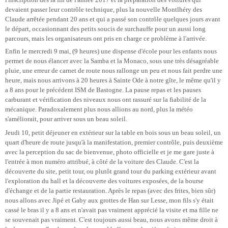
devaient passer leur contrôle technique, plus la nouvelle Montlhéry des
Claude arrêtée pendant 20 ans et qui a passé son contrôle quelques jours avant
le départ, occasionnant des petits soucis de surchauffe pour un aussi long
parcours, mais les organisateurs ont pris en charge ce problème à l'arrivée.
Enfin le mercredi 9 mai, (9 heures) une dispense d'école pour les enfants nous
permet de nous élancer avec la Samba et la Monaco, sous une très désagréable
pluie, une erreur de carnet de route nous rallonge un peu et nous fait perdre une
heure, mais nous arrivons à 20 heures à Sainte Ode à notre gîte, le même qu'il y
a 8 ans pour le précédent ISM de Bastogne. La pause repas et les pauses
carburant et vérification des niveaux nous ont rassuré sur la fiabilité de la
mécanique. Paradoxalement plus nous allions au nord, plus la météo
s'améliorait, pour arriver sous un beau soleil.
Jeudi 10, petit déjeuner en extérieur sur la table en bois sous un beau soleil, un
quart d'heure de route jusqu'à la manifestation, premier contrôle, puis deuxième
avec la perception du sac de bienvenue, photo officielle et je me gare juste à
l'entrée à mon numéro attribué, à côté de la voiture des Claude. C'est la
découverte du site, petit tour, ou plutôt grand tour du parking extérieur avant
l'exploration du hall et la découverte des voitures exposées, de la bourse
d'échange et de la partie restauration. Après le repas (avec des frites, bien sûr)
nous allons avec Jipé et Gaby aux grottes de Han sur Lesse, mon fils s'y était
cassé le bras il y a 8 ans et n'avait pas vraiment apprécié la visite et ma fille ne
se souvenait pas vraiment. C'est toujours aussi beau, nous avons même droit à