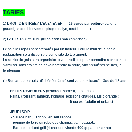
TARIFS
1)
DROIT D'ENTREE A L'EVENEMENT
=
25 euros par voiture
(parking
garanti, sac de bienvenue, plaque rallye, road-book, ...)
2)
LA RESTAURATION
(!!!! boissons non comprises)
Le soir, les repas sont préparés par un traiteur. Pour le midi de la petite
restauration sera disponible sur le site de Libramont.
La soirée de gala sera organisée le vendredi soir pour permettre à chacun de
s'amuser sans crainte de devoir prendre la route, aux premières heures, le
lendemain
(*) Remarque: les prix affichés "enfants" sont valables jusqu'à l'âge de 12 ans
PETITS DÉJEUNERS
(vendredi, samedi, dimanche)
Pains, croissant, jambon, fromage, boissons chaudes, jus d’orange :
....................................................................
5 euros (adulte et enfant)
JEUDI SOIR
- Salade bar (10 choix) en self service
- pomme de terre en robe des champs, pain baguette
- Barbecue mixed grill (4 choix de viande 400 gr par personne)