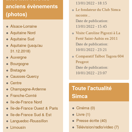
13/01/2022 - 18:15
anciens évènements
Le fondateur du Club Simca
(photos)
raconte...
Date de publication:
Alsace-Lorraine
13/01/2022 - 15:45
Aquitaine Nord
Visite Caroline Pigozzi à La
Aquitaine Sud
Ferté Saint-Aubin en 2011
Date de publication:
Aquitaine (jusqu'au
10/01/2022 - 23:21
31.12.2018)
Comparatif Talbot Tagora 604
Auvergne
Peugeot
Bourgogne
Date de publication:
Bretagne
10/01/2022 - 23:07
Causses-Quercy
Centre
Toute l'actualité
Champagne-Ardenne
Simca
Franche-Comté
Ile-de-France Nord
Cinéma (0)
Ile-de-France Ouest & Paris
Livre (1)
Ile-de-France Sud & Est
Presse écrite (40)
Languedoc-Roussillon
Télévision/radio/video (7)
Limousin