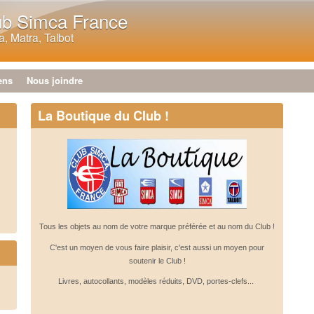
Aller au contenu principal
ub Simca France
, Matra, Talbot
ens
Nous joindre
La Boutique du Club !
Tous les objets au nom de votre marque préférée et au nom du Club !
C'est un moyen de vous faire plaisir, c'est aussi un moyen pour
soutenir le Club !
Livres, autocollants, modèles réduits, DVD, portes-clefs...