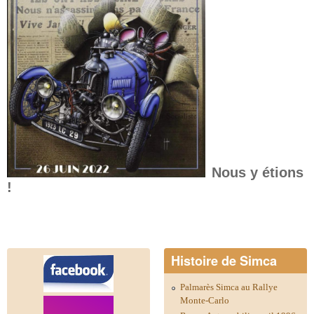
Nous y étions
!
Histoire de Simca
Palmarès Simca au Rallye
Monte-Carlo