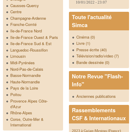
10/01/2022 - 23:07
Causses-Quercy
Centre
Toute l'actualité
Champagne-Ardenne
Simca
Franche-Comté
Ile-de-France Nord
Cinéma (0)
Ile-de-France Ouest & Paris
Livre (1)
Ile-de-France Sud & Est
Presse écrite (40)
Languedoc-Roussillon
Télévision/radio/video (7)
Limousin
Bande dessinée (0)
Midi-Pyrénées
Nord-Pas-de-Calais
Notre Revue "Flash-
Basse-Normandie
Haute-Normandie
Info"
Pays de la Loire
Poitou
Anciennes publications
Provence Alpes Côte-
d'Azur
Rassemblements
Rhône-Alpes
CSF & Internationaux
Corse, Outre-Mer &
International
2023 à Gujan-Mestras (France)