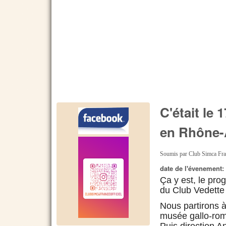
C'était le
en Rhône-
Soumis par
Club Simca Fr
date de l'évenement
Ça y est, le pro
du Club Vedette
Nous partirons à
musée gallo-rom
Puis direction A