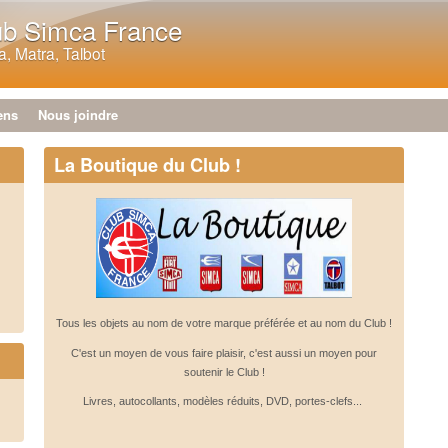
Aller au contenu principal
ub Simca France
, Matra, Talbot
ens
Nous joindre
La Boutique du Club !
Tous les objets au nom de votre marque préférée et au nom du Club !
C'est un moyen de vous faire plaisir, c'est aussi un moyen pour
soutenir le Club !
Livres, autocollants, modèles réduits, DVD, portes-clefs...