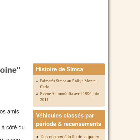
moine"
Histoire de Simca
Palmarès Simca au Rallye Monte-
Carlo
Revue Automobilia avril 1996 juin
2011
nos amis
Véhicules classés par
période & recensements
 à côté du
Des origines à la fin de la guerre
), pique-