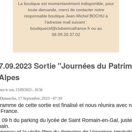
La boutique est momentanément indisponible, pour
toute demande, merci de contacter notre
responsable boutique Jean-Michel BOCHU à
l'adresse mail suivant :
boutiquecsf@clubsimcafrance.fr ou au
06.09.20.37.02
 17.09.2023 Sortie "Journées du Patri
Alpes
ance
le
ven, 15/09/2023 - 10:56
:
Dimanche, 17 Septembre, 2023 - 07:30
gramme de cette sortie est finalisé et nous réunira avec 
 France.
 09 h du parking du lycée de Saint Romain-en-Gal, juste
ain.
nnonay et la visite libre du domaine de Varagnes (gratuite