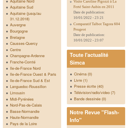
Aquitaine Nord
Visite Caroline Pigozzi à La
Aquitaine Sud
Ferté Saint-Aubin en 2011
Date de publication:
Aquitaine (jusqu'au
10/01/2022 - 23:21
31.12.2018)
Comparatif Talbot Tagora 604
Auvergne
Peugeot
Bourgogne
Date de publication:
Bretagne
10/01/2022 - 23:07
Causses-Quercy
Centre
Toute l'actualité
Champagne-Ardenne
Simca
Franche-Comté
Ile-de-France Nord
Cinéma (0)
Ile-de-France Ouest & Paris
Livre (1)
Ile-de-France Sud & Est
Presse écrite (40)
Languedoc-Roussillon
Télévision/radio/video (7)
Limousin
Bande dessinée (0)
Midi-Pyrénées
Nord-Pas-de-Calais
Notre Revue "Flash-
Basse-Normandie
Haute-Normandie
Info"
Pays de la Loire