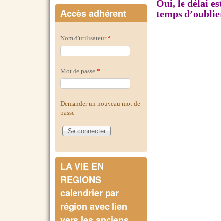
Oui, le délai e
Accès adhérent
temps d’oublie
Nom d'utilisateur
*
Mot de passe
*
Demander un nouveau mot de
passe
LA VIE EN
REGIONS
calendrier par
région avec lien
vers les anciens