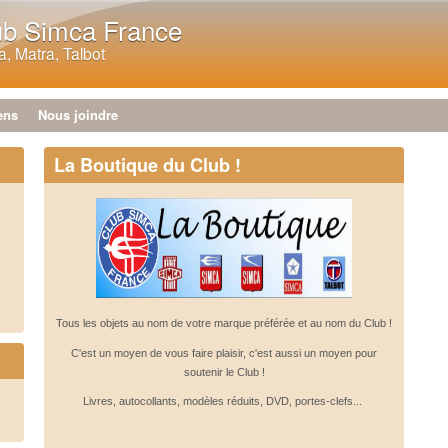
Aller au contenu principal
ub Simca France
, Matra, Talbot
ens
Nous joindre
La Boutique du Club !
Tous les objets au nom de votre marque préférée et au nom du Club !
C'est un moyen de vous faire plaisir, c'est aussi un moyen pour
soutenir le Club !
Livres, autocollants, modèles réduits, DVD, portes-clefs...