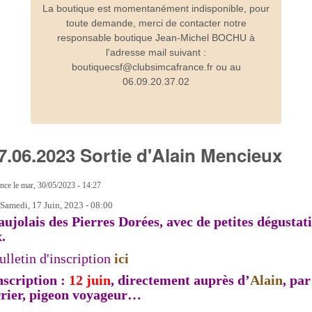
La boutique est momentanément indisponible, pour
toute demande, merci de contacter notre
responsable boutique Jean-Michel BOCHU à
l'adresse mail suivant :
boutiquecsf@clubsimcafrance.fr ou au
06.09.20.37.02
 17.06.2023 Sortie d'Alain Mencieux
ance
le
mar, 30/05/2023 - 14:27
:
Samedi, 17 Juin, 2023 - 08:00
aujolais des Pierres Dorées, avec de petites dégustat
.
lletin d'inscription
ici
nscription :
12 juin
, directement auprès d’
Alain
, par
rrier, pigeon voyageur…