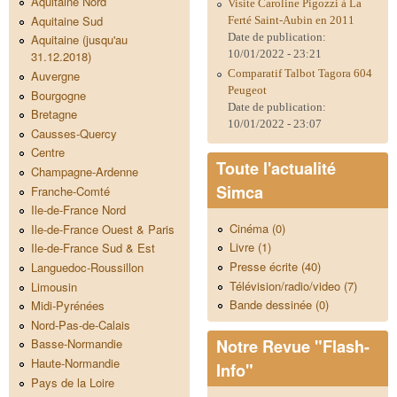
Aquitaine Nord
Visite Caroline Pigozzi à La
Aquitaine Sud
Ferté Saint-Aubin en 2011
Date de publication:
Aquitaine (jusqu'au
10/01/2022 - 23:21
31.12.2018)
Comparatif Talbot Tagora 604
Auvergne
Peugeot
Bourgogne
Date de publication:
Bretagne
10/01/2022 - 23:07
Causses-Quercy
Centre
Toute l'actualité
Champagne-Ardenne
Simca
Franche-Comté
Ile-de-France Nord
Cinéma (0)
Ile-de-France Ouest & Paris
Livre (1)
Ile-de-France Sud & Est
Presse écrite (40)
Languedoc-Roussillon
Télévision/radio/video (7)
Limousin
Bande dessinée (0)
Midi-Pyrénées
Nord-Pas-de-Calais
Notre Revue "Flash-
Basse-Normandie
Haute-Normandie
Info"
Pays de la Loire