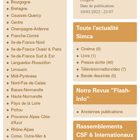
Bourgogne
Date de publication:
Bretagne
10/01/2022 - 23:07
Causses-Quercy
Centre
Toute l'actualité
Champagne-Ardenne
Simca
Franche-Comté
Ile-de-France Nord
Cinéma (0)
Ile-de-France Ouest & Paris
Livre (1)
Ile-de-France Sud & Est
Presse écrite (40)
Languedoc-Roussillon
Télévision/radio/video (7)
Limousin
Bande dessinée (0)
Midi-Pyrénées
Nord-Pas-de-Calais
Notre Revue "Flash-
Basse-Normandie
Haute-Normandie
Info"
Pays de la Loire
Poitou
Anciennes publications
Provence Alpes Côte-
d'Azur
Rassemblements
Rhône-Alpes
CSF & Internationaux
Corse, Outre-Mer &