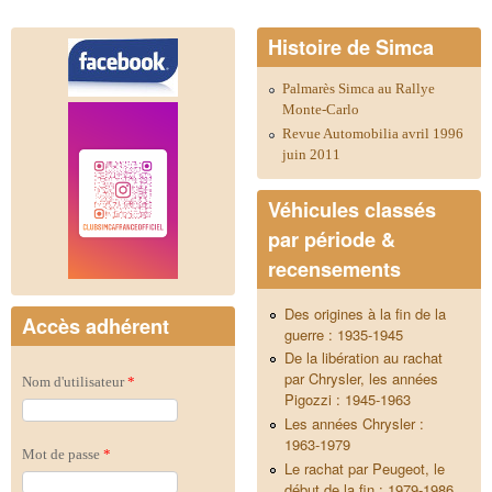
Histoire de Simca
Palmarès Simca au Rallye
Monte-Carlo
Revue Automobilia avril 1996
juin 2011
Véhicules classés
par période &
recensements
Des origines à la fin de la
Accès adhérent
guerre : 1935-1945
De la libération au rachat
par Chrysler, les années
Nom d'utilisateur
*
Pigozzi : 1945-1963
Les années Chrysler :
1963-1979
Mot de passe
*
Le rachat par Peugeot, le
début de la fin : 1979-1986