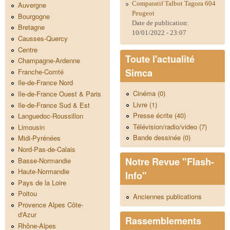
Comparatif Talbot Tagora 604
Auvergne
Peugeot
Bourgogne
Date de publication:
Bretagne
10/01/2022 - 23:07
Causses-Quercy
Centre
Toute l'actualité
Champagne-Ardenne
Simca
Franche-Comté
Ile-de-France Nord
Cinéma (0)
Ile-de-France Ouest & Paris
Livre (1)
Ile-de-France Sud & Est
Presse écrite (40)
Languedoc-Roussillon
Télévision/radio/video (7)
Limousin
Bande dessinée (0)
Midi-Pyrénées
Nord-Pas-de-Calais
Notre Revue "Flash-
Basse-Normandie
Haute-Normandie
Info"
Pays de la Loire
Poitou
Anciennes publications
Provence Alpes Côte-
d'Azur
Rassemblements
Rhône-Alpes