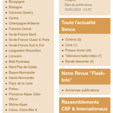
Bourgogne
Date de publication:
Bretagne
10/01/2022 - 23:07
Causses-Quercy
Centre
Toute l'actualité
Champagne-Ardenne
Simca
Franche-Comté
Ile-de-France Nord
Cinéma (0)
Ile-de-France Ouest & Paris
Livre (1)
Ile-de-France Sud & Est
Presse écrite (40)
Languedoc-Roussillon
Télévision/radio/video (7)
Limousin
Bande dessinée (0)
Midi-Pyrénées
Nord-Pas-de-Calais
Notre Revue "Flash-
Basse-Normandie
Haute-Normandie
Info"
Pays de la Loire
Poitou
Anciennes publications
Provence Alpes Côte-
d'Azur
Rassemblements
Rhône-Alpes
CSF & Internationaux
Corse, Outre-Mer &