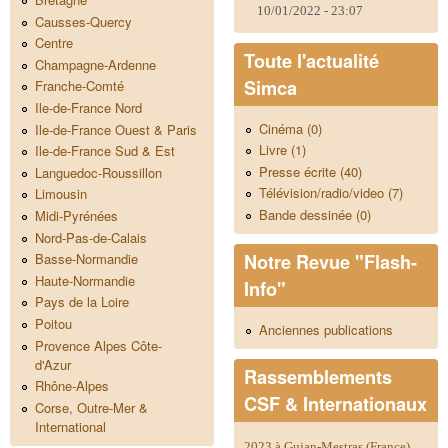
10/01/2022 - 23:07
Causses-Quercy
Centre
Toute l'actualité
Champagne-Ardenne
Simca
Franche-Comté
Ile-de-France Nord
Cinéma (0)
Ile-de-France Ouest & Paris
Livre (1)
Ile-de-France Sud & Est
Presse écrite (40)
Languedoc-Roussillon
Télévision/radio/video (7)
Limousin
Bande dessinée (0)
Midi-Pyrénées
Nord-Pas-de-Calais
Notre Revue "Flash-
Basse-Normandie
Haute-Normandie
Info"
Pays de la Loire
Poitou
Anciennes publications
Provence Alpes Côte-
d'Azur
Rassemblements
Rhône-Alpes
CSF & Internationaux
Corse, Outre-Mer &
International
2023 à Gujan-Mestras (France)