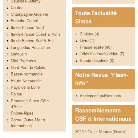
Causses-Quercy
Centre
Toute l'actualité
Champagne-Ardenne
Simca
Franche-Comté
Ile-de-France Nord
Cinéma (0)
Ile-de-France Ouest & Paris
Livre (1)
Ile-de-France Sud & Est
Presse écrite (40)
Languedoc-Roussillon
Télévision/radio/video (7)
Limousin
Bande dessinée (0)
Midi-Pyrénées
Nord-Pas-de-Calais
Notre Revue "Flash-
Basse-Normandie
Haute-Normandie
Info"
Pays de la Loire
Poitou
Anciennes publications
Provence Alpes Côte-
d'Azur
Rassemblements
Rhône-Alpes
CSF & Internationaux
Corse, Outre-Mer &
International
2023 à Gujan-Mestras (France)