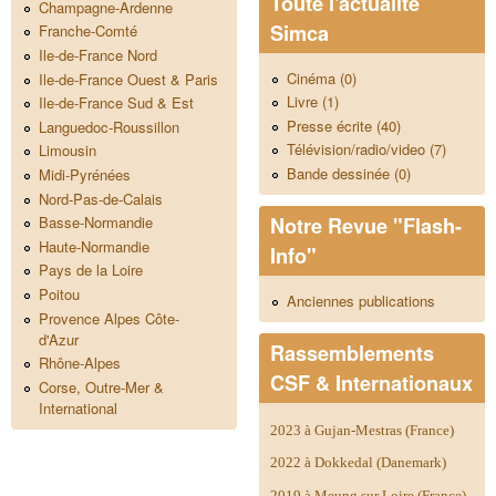
Toute l'actualité
Champagne-Ardenne
Simca
Franche-Comté
Ile-de-France Nord
Cinéma (0)
Ile-de-France Ouest & Paris
Livre (1)
Ile-de-France Sud & Est
Presse écrite (40)
Languedoc-Roussillon
Télévision/radio/video (7)
Limousin
Bande dessinée (0)
Midi-Pyrénées
Nord-Pas-de-Calais
Notre Revue "Flash-
Basse-Normandie
Haute-Normandie
Info"
Pays de la Loire
Poitou
Anciennes publications
Provence Alpes Côte-
d'Azur
Rassemblements
Rhône-Alpes
CSF & Internationaux
Corse, Outre-Mer &
International
2023 à Gujan-Mestras (France)
2022 à Dokkedal (Danemark)
2019 à Meung sur Loire (France)