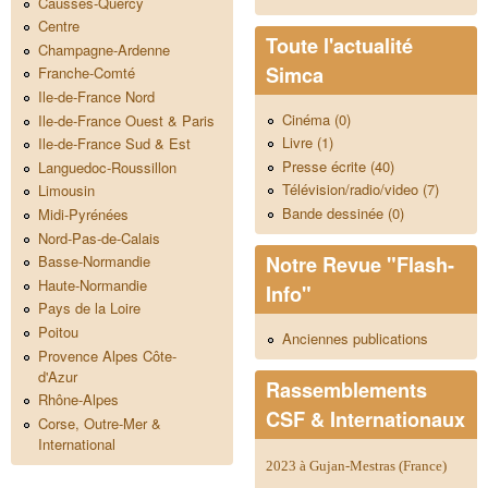
Causses-Quercy
Centre
Toute l'actualité
Champagne-Ardenne
Simca
Franche-Comté
Ile-de-France Nord
Cinéma (0)
Ile-de-France Ouest & Paris
Livre (1)
Ile-de-France Sud & Est
Presse écrite (40)
Languedoc-Roussillon
Télévision/radio/video (7)
Limousin
Bande dessinée (0)
Midi-Pyrénées
Nord-Pas-de-Calais
Notre Revue "Flash-
Basse-Normandie
Haute-Normandie
Info"
Pays de la Loire
Poitou
Anciennes publications
Provence Alpes Côte-
d'Azur
Rassemblements
Rhône-Alpes
CSF & Internationaux
Corse, Outre-Mer &
International
2023 à Gujan-Mestras (France)