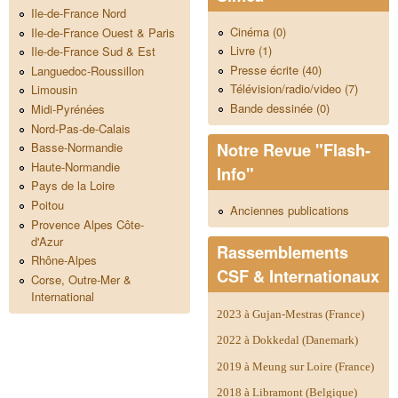
Ile-de-France Nord
Cinéma (0)
Ile-de-France Ouest & Paris
Livre (1)
Ile-de-France Sud & Est
Presse écrite (40)
Languedoc-Roussillon
Télévision/radio/video (7)
Limousin
Bande dessinée (0)
Midi-Pyrénées
Nord-Pas-de-Calais
Notre Revue "Flash-
Basse-Normandie
Haute-Normandie
Info"
Pays de la Loire
Poitou
Anciennes publications
Provence Alpes Côte-
d'Azur
Rassemblements
Rhône-Alpes
CSF & Internationaux
Corse, Outre-Mer &
International
2023 à Gujan-Mestras (France)
2022 à Dokkedal (Danemark)
2019 à Meung sur Loire (France)
2018 à Libramont (Belgique)