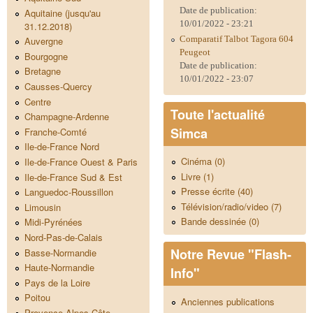
Date de publication:
Aquitaine (jusqu'au
10/01/2022 - 23:21
31.12.2018)
Comparatif Talbot Tagora 604
Auvergne
Peugeot
Bourgogne
Date de publication:
Bretagne
10/01/2022 - 23:07
Causses-Quercy
Centre
Toute l'actualité
Champagne-Ardenne
Simca
Franche-Comté
Ile-de-France Nord
Cinéma (0)
Ile-de-France Ouest & Paris
Livre (1)
Ile-de-France Sud & Est
Presse écrite (40)
Languedoc-Roussillon
Télévision/radio/video (7)
Limousin
Bande dessinée (0)
Midi-Pyrénées
Nord-Pas-de-Calais
Notre Revue "Flash-
Basse-Normandie
Haute-Normandie
Info"
Pays de la Loire
Poitou
Anciennes publications
Provence Alpes Côte-