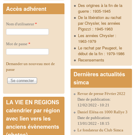
Des origines à la fin de la
Accès adhérent
guerre : 1935-1945
De la libération au rachat
par Chrysler, les années
Nom d'utilisateur
*
Pigozzi : 1945-1963
Les années Chrysler :
1963-1979
Mot de passe
*
Le rachat par Peugeot, le
début de la fin : 1979-1986
Recensements
Demander un nouveau mot de
passe
Dernières actualités
simca
Revue de presse Février 2022
Date de publication:
LA VIE EN REGIONS
12/02/2022 - 10:21
calendrier par région
Daniel Eléna en 1000 Rallye 3
avec lien vers les
Date de publication:
13/01/2022 - 18:15
anciens évènements
Le fondateur du Club Simca
(photos)