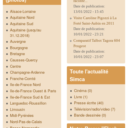
raconte...
Date de publication:
Alsace-Lorraine
13/01/2022 - 15:45
Aquitaine Nord
Visite Caroline Pigozzi à La
Aquitaine Sud
Ferté Saint-Aubin en 2011
Date de publication:
Aquitaine (jusqu'au
10/01/2022 - 23:21
31.12.2018)
Comparatif Talbot Tagora 604
Auvergne
Peugeot
Bourgogne
Date de publication:
Bretagne
10/01/2022 - 23:07
Causses-Quercy
Centre
Toute l'actualité
Champagne-Ardenne
Simca
Franche-Comté
Ile-de-France Nord
Cinéma (0)
Ile-de-France Ouest & Paris
Livre (1)
Ile-de-France Sud & Est
Presse écrite (40)
Languedoc-Roussillon
Télévision/radio/video (7)
Limousin
Bande dessinée (0)
Midi-Pyrénées
Nord-Pas-de-Calais
Basse-Normandie