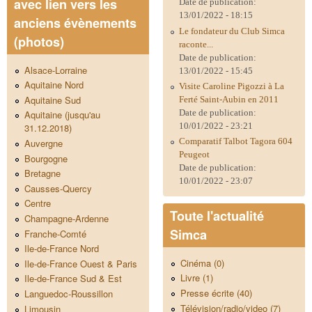
avec lien vers les
Date de publication:
13/01/2022 - 18:15
anciens évènements
Le fondateur du Club Simca
(photos)
raconte...
Date de publication:
Alsace-Lorraine
13/01/2022 - 15:45
Aquitaine Nord
Visite Caroline Pigozzi à La
Aquitaine Sud
Ferté Saint-Aubin en 2011
Date de publication:
Aquitaine (jusqu'au
10/01/2022 - 23:21
31.12.2018)
Comparatif Talbot Tagora 604
Auvergne
Peugeot
Bourgogne
Date de publication:
Bretagne
10/01/2022 - 23:07
Causses-Quercy
Centre
Toute l'actualité
Champagne-Ardenne
Simca
Franche-Comté
Ile-de-France Nord
Cinéma (0)
Ile-de-France Ouest & Paris
Livre (1)
Ile-de-France Sud & Est
Presse écrite (40)
Languedoc-Roussillon
Télévision/radio/video (7)
Limousin