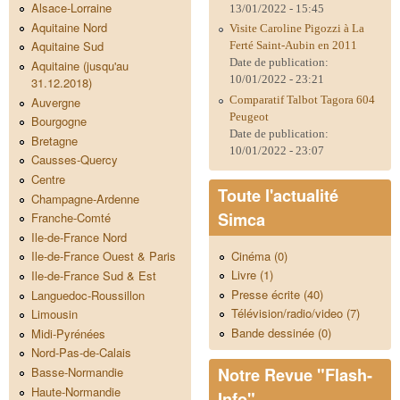
Alsace-Lorraine
13/01/2022 - 15:45
Aquitaine Nord
Visite Caroline Pigozzi à La
Aquitaine Sud
Ferté Saint-Aubin en 2011
Date de publication:
Aquitaine (jusqu'au
10/01/2022 - 23:21
31.12.2018)
Comparatif Talbot Tagora 604
Auvergne
Peugeot
Bourgogne
Date de publication:
Bretagne
10/01/2022 - 23:07
Causses-Quercy
Centre
Toute l'actualité
Champagne-Ardenne
Simca
Franche-Comté
Ile-de-France Nord
Cinéma (0)
Ile-de-France Ouest & Paris
Livre (1)
Ile-de-France Sud & Est
Presse écrite (40)
Languedoc-Roussillon
Télévision/radio/video (7)
Limousin
Bande dessinée (0)
Midi-Pyrénées
Nord-Pas-de-Calais
Notre Revue "Flash-
Basse-Normandie
Haute-Normandie
Info"