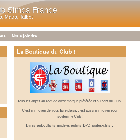
Aller au contenu principal
ub Simca France
, Matra, Talbot
ens
Nous joindre
La Boutique du Club !
Tous les objets au nom de votre marque préférée et au nom du Club !
C'est un moyen de vous faire plaisir, c'est aussi un moyen pour
soutenir le Club !
Livres, autocollants, modèles réduits, DVD, portes-clefs...