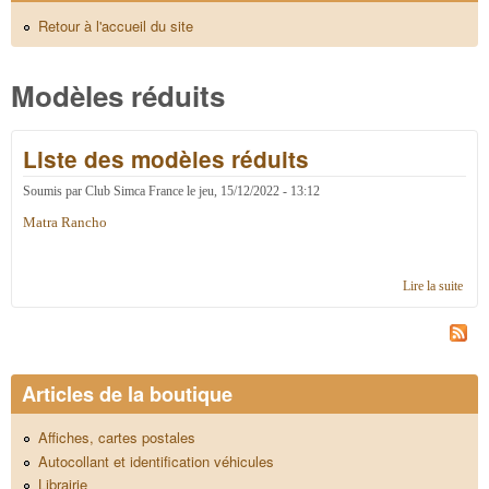
Retour à l'accueil du site
Modèles réduits
Liste des modèles réduits
Soumis par
Club Simca France
le
jeu, 15/12/2022 - 13:12
Matra Rancho
Lire la suite
de Li
des
modè
rédui
Articles de la boutique
Affiches, cartes postales
Autocollant et identification véhicules
Librairie