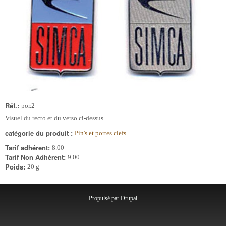
Réf.:
por.2
Visuel du recto et du verso ci-dessus
catégorie du produit :
Pin's et portes clefs
Tarif adhérent:
8.00
Tarif Non Adhérent:
9.00
Poids:
20 g
Propulsé par
Drupal