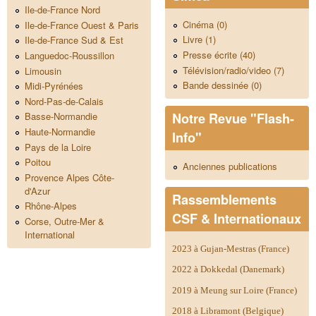
Ile-de-France Nord
Cinéma (0)
Ile-de-France Ouest & Paris
Livre (1)
Ile-de-France Sud & Est
Presse écrite (40)
Languedoc-Roussillon
Télévision/radio/video (7)
Limousin
Bande dessinée (0)
Midi-Pyrénées
Nord-Pas-de-Calais
Notre Revue "Flash-
Basse-Normandie
Haute-Normandie
Info"
Pays de la Loire
Poitou
Anciennes publications
Provence Alpes Côte-
d'Azur
Rassemblements
Rhône-Alpes
CSF & Internationaux
Corse, Outre-Mer &
International
2023 à Gujan-Mestras (France)
2022 à Dokkedal (Danemark)
2019 à Meung sur Loire (France)
2018 à Libramont (Belgique)