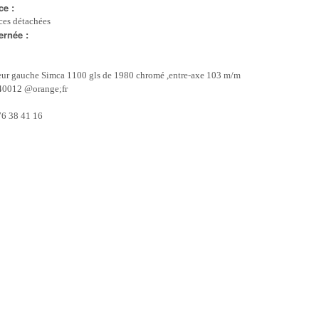
ce :
ces détachées
ernée :
seur gauche Simca 1100 gls de 1980 chromé ,entre-axe 103 m/m
040012 @orange;fr
76 38 41 16