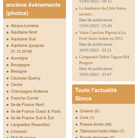
13/01/2022 - 18:15
anciens évènements
Le fondateur du Club Simca
(photos)
raconte...
Date de publication:
Alsace-Lorraine
13/01/2022 - 15:45
Aquitaine Nord
Visite Caroline Pigozzi à La
Aquitaine Sud
Ferté Saint-Aubin en 2011
Date de publication:
Aquitaine (jusqu'au
10/01/2022 - 23:21
31.12.2018)
Comparatif Talbot Tagora 604
Auvergne
Peugeot
Bourgogne
Date de publication:
Bretagne
10/01/2022 - 23:07
Causses-Quercy
Centre
Toute l'actualité
Champagne-Ardenne
Simca
Franche-Comté
Ile-de-France Nord
Cinéma (0)
Ile-de-France Ouest & Paris
Livre (1)
Ile-de-France Sud & Est
Presse écrite (40)
Languedoc-Roussillon
Télévision/radio/video (7)
Limousin
Bande dessinée (0)
Midi-Pyrénées