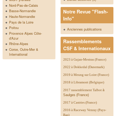
Nord-Pas-de-Calais
Notre Revue "Flash-
Basse-Normandie
Haute-Normandie
Info"
Pays de la Loire
Poitou
Anciennes publications
Provence Alpes Côte-
d'Azur
Rassemblements
Rhône-Alpes
CSF & Internationaux
Corse, Outre-Mer &
International
2023 à Gujan-Mestras (France)
2022 à Dokkedal (Danemark)
2019 à Meung sur Loire (France)
2018 à Libramont (Belgique)
2017 rassemblement Talbot
à
Saulges (France)
2017 à Castries (France)
2016 à Raceway Venray (Pays-
Bas)