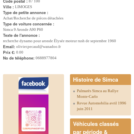
Code postal :
87 100
Ville :
LIMOGES
Type de petite annonce :
Achat/Recherche de pièces détachées
Type de voiture concernée :
Simca 9 Aronde A90 P60
Texte de l'annonce :
recherche dynamo pour aronde Élysée moteur rush de septembre 1960
Email:
olivier.pecaud@wanadoo.fr
Prix €:
0.00
No de téléphone:
0688977804
Histoire de Simca
Palmarès Simca au Rallye
Monte-Carlo
Revue Automobilia avril 1996
juin 2011
Véhicules classés
par période &